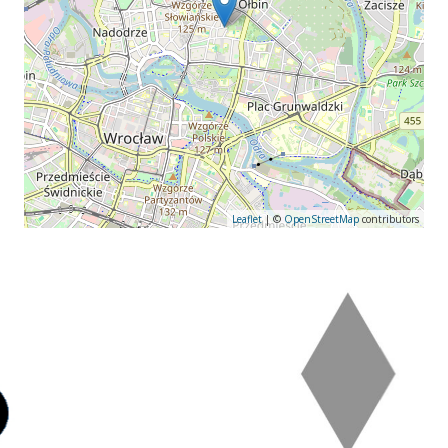
Leaflet
| ©
OpenStreetMap
contributors