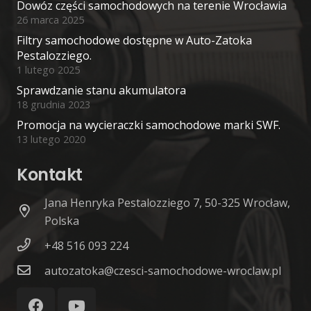
Dowóz części samochodowych na terenie Wrocławia
26 marca 2025
Filtry samochodowe dostępne w Auto-Zatoka
Pestalozziego.
1 lutego 2025
Sprawdzanie stanu akumulatora
18 grudnia 2023
Promocja na wycieraczki samochodowe marki SWF.
13 lutego 2020
Kontakt
Jana Henryka Pestalozziego 7, 50-325 Wrocław,
Polska
+48 516 093 224
autozatoka@czesci-samochodowe-wroclaw.pl